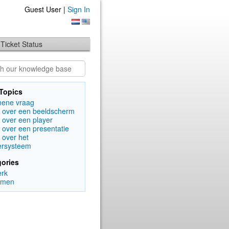
Guest User |
Sign In
Ticket Status
Topics
mene vraag
 over een beeldscherm
 over een player
 over een presentatie
 over het
ersysteem
ories
erk
rmen