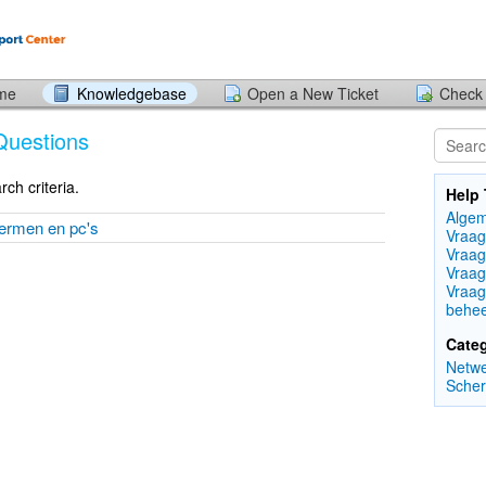
ome
Knowledgebase
Open a New Ticket
Check 
Questions
ch criteria.
Help 
Alge
ermen en pc's
Vraag
Vraag
Vraag
Vraag
behe
Categ
Netw
Sche